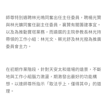
師尊特別遴聘林光鳴同奮出任主任委員，聘楊光贊
與林光鑛同奮任副主任委員，襄贊有關籌建事宜。
以及為推動寶塔業務，而遴選的主院參教長林光持
帶領的工作小組：林光文、蔡光舒及林光撥為推廣
委員會主力。
在初期作業階段，針對天安太和道場的遠景，不斷
地與工作小組腦力激盪，期激發出最好的功能構
想。以達師尊所指示「取法乎上，僅得其中」的道
理。