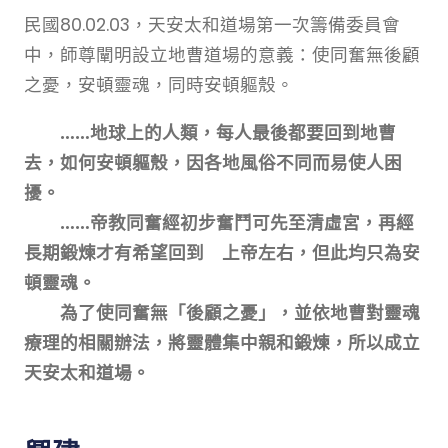
民國80.02.03，天安太和道場第一次籌備委員會
中，師尊闡明設立地曹道場的意義：使同奮無後顧
之憂，安頓靈魂，同時安頓軀殼。
……地球上的人類，每人最後都要回到地曹
去，如何安頓軀殼，因各地風俗不同而易使人困
擾。
……帝教同奮經初步奮鬥可先至清虛宮，再經
長期鍛煉才有希望回到 上帝左右，但此均只為安
頓靈魂。
為了使同奮無「後顧之憂」，並依地曹對靈魂
療理的相關辦法，將靈體集中親和鍛煉，所以成立
天安太和道場。