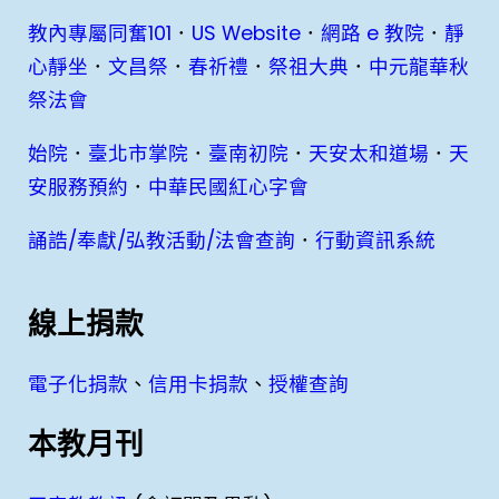
教內專屬同奮101
．
US Website
．
網路 e 教院
．
靜
心靜坐
．
文昌祭
．
春祈禮
．
祭祖大典
．
中元龍華秋
祭法會
始院
．
臺北市掌院
．
臺南初院
．
天安太和道場
．
天
安服務預約
．
中華民國紅心字會
誦誥/奉獻/弘教活動/法會查詢
．
行動資訊系統
線上捐款
電子化捐款
、
信用卡捐款
、
授權查詢
本教月刊