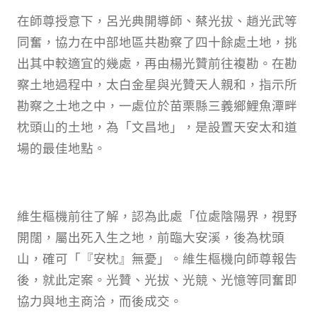
在師尊授意下，呂光典開導師、蔡光拔、趙光武等
同奮，協力在中部地區共勘察了四十餘處土地，挑
出其中較適宜的幾處，再由楊光贊前往複勘。在勘
察土地過程中，太白金星與光贊天人親和，指示所
勘察之土地之中，一處位於苗栗縣三義鄉鯉魚潭畔
枕頭山的土地，為「文昌地」，是設置天安太和道
場的最佳地點。
維生樞機前往了解，認為此處「位處陰陽界，視野
開闊，屬出死入生之地，前臨大安溪，後為枕頭
山，確可「『安枕』無憂」。維生樞機向師尊報告
後，就此定案。光贊、光拔、光競、光憶等同奮即
協力與地主商洽，而後成交。