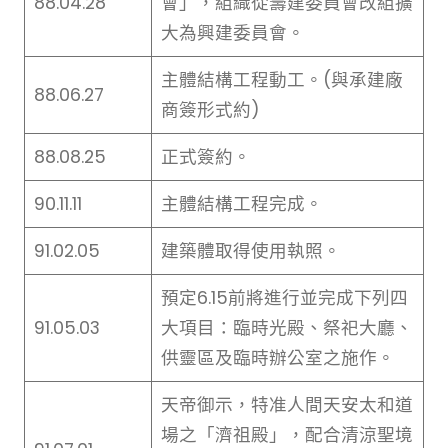
88.04.28
會」，組織從籌建委員會改組擴
大為興建委員會。
主體結構工程動工。(與承建廠
88.06.27
商簽形式約)
88.08.25
正式簽約。
90.11.11
主體結構工程完成。
91.02.05
建築體取得使用執照。
預定6.15前將進行並完成下列四
91.05.03
大項目：臨時光殿、祭祀大廳、
供靈區及臨時辦公室之施作。
天帝御示，特准人間天安太和道
場之「濟祖殿」，配合清涼聖境