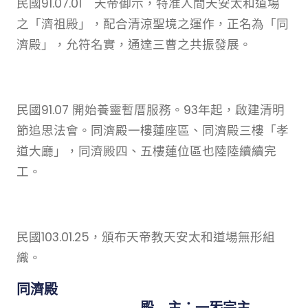
民國91.07.01 天帝御示，特准人間天安太和道場
之「濟祖殿」，配合清涼聖境之運作，正名為「同
濟殿」，允符名實，通達三曹之共振發展。
民國91.07 開始養靈暫厝服務。93年起，啟建清明
節追思法會。同濟殿一樓蓮座區、同濟殿三樓「孝
道大廳」，同濟殿四、五樓蓮位區也陸陸續續完
工。
民國103.01.25，頒布天帝教天安太和道場無形組
織。
同濟殿
殿 主：一炁宗主