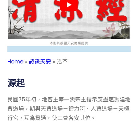
Home
»
認識天安
»
沿革
源起
民國75年初，地曹主宰一炁宗主指示應盡速籌建地
曹道場，期與天曹道場－鐳力阿、人曹道場－天極
行宮，互為貫通，使三曹各安其位。