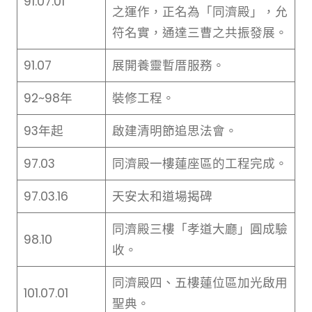
91.07.01
之運作，正名為「同濟殿」，允
符名實，通達三曹之共振發展。
91.07
展開養靈暫厝服務。
92~98年
裝修工程。
93年起
啟建清明節追思法會。
97.03
同濟殿一樓蓮座區的工程完成。
97.03.16
天安太和道場揭碑
同濟殿三樓「孝道大廳」圓成驗
98.10
收。
同濟殿四、五樓蓮位區加光啟用
101.07.01
聖典。