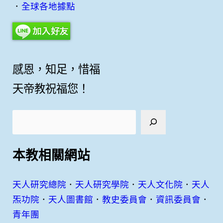
．
全球各地據點
感恩，知足，惜福
天帝教祝福您！
搜
尋
本教相關網站
天人研究總院
．
天人研究學院
．
天人文化院
．
天人
炁功院
．
天人圖書館
．
教史委員會
．
資訊委員會
．
青年團