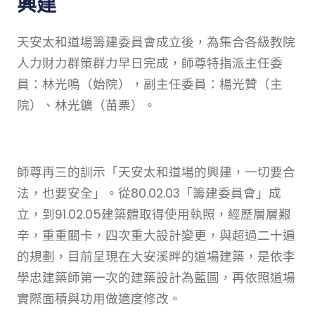
興建
天安太和道場籌建委員會成立後，為集合各級教院
人力財力群策群力早日完成，師尊特指派主任委
員：林光鳴（始院），副主任委員：楊光贊（主
院）、林光鑛（苗栗）。
師尊再三的訓示「天安太和道場的興建，一切要合
法，也要安全」。從80.02.03「籌建委員會」成
立，到91.02.05建築體取得使用執照，經歷層層艱
辛，重重關卡，四次重大設計變更，與超過二十遍
的規劃，目前呈現在大安溪畔的道場建築，是依李
學忠建築師第一次的建築設計為藍圖，再依照道場
實際面積與功用做適度修改。