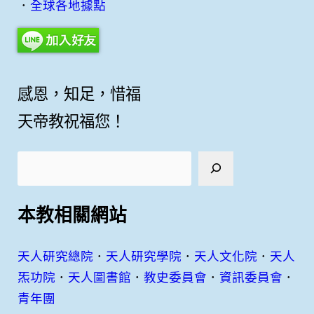
．
全球各地據點
感恩，知足，惜福
天帝教祝福您！
搜
尋
本教相關網站
天人研究總院
．
天人研究學院
．
天人文化院
．
天人
炁功院
．
天人圖書館
．
教史委員會
．
資訊委員會
．
青年團