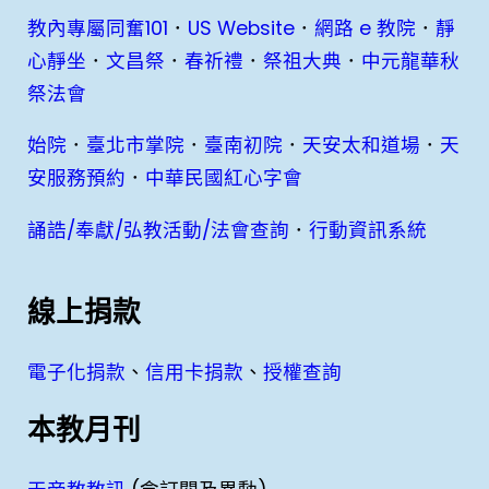
教內專屬同奮101
．
US Website
．
網路 e 教院
．
靜
心靜坐
．
文昌祭
．
春祈禮
．
祭祖大典
．
中元龍華秋
祭法會
始院
．
臺北市掌院
．
臺南初院
．
天安太和道場
．
天
安服務預約
．
中華民國紅心字會
誦誥/奉獻/弘教活動/法會查詢
．
行動資訊系統
線上捐款
電子化捐款
、
信用卡捐款
、
授權查詢
本教月刊